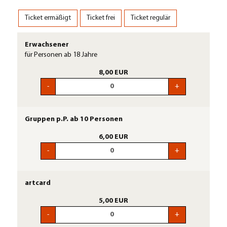
Ticket ermäßigt
Ticket frei
Ticket regulär
Erwachsener
für Personen ab 18 Jahre
8,00 EUR
-
+
Gruppen p.P. ab 10 Personen
6,00 EUR
-
+
artcard
5,00 EUR
-
+