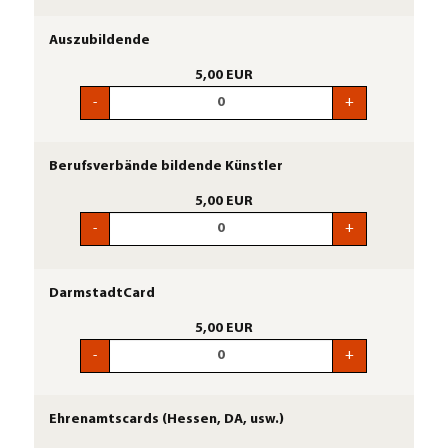
Auszubildende
5,00 EUR
-
+
Berufsverbände bildende Künstler
5,00 EUR
-
+
DarmstadtCard
5,00 EUR
-
+
Ehrenamtscards (Hessen, DA, usw.)